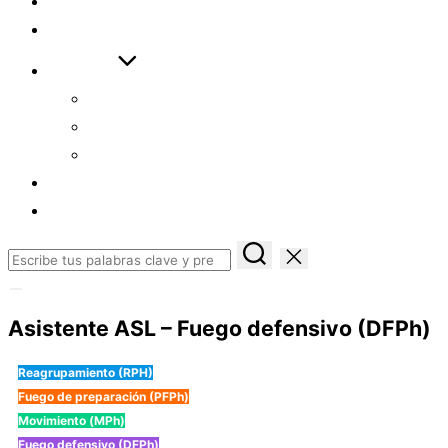
DESCARGAS
ENLACES
AYUDAS
CÓMO EMPEZAR
ASISTENTE ASL
EXAMEN ASL FULL
LOGIN
REGISTRO
Buscar:
Alternar
la
Asistente ASL – Fuego defensivo (DFPh)
barra
lateral
y
Reagrupamiento (RPH)
la
navegación
Fuego de preparación (PFPh)
Movimiento (MPh)
Fuego defensivo (DFPh)