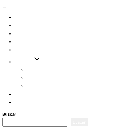
Alternar
la
EVENTOS
navegación
ARTÍCULOS
VIDEOS
DESCARGAS
ENLACES
AYUDAS
CÓMO EMPEZAR
ASISTENTE ASL
EXAMEN ASL FULL
LOGIN
REGISTRO
Buscar
Buscar