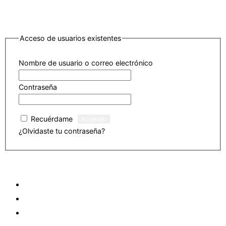
Acceso de usuarios existentes
Nombre de usuario o correo electrónico
Contraseña
Recuérdame
¿Olvidaste tu contraseña?
Haz clic para restablecer
Saltar
ASL ACADEMY
al
EVENTOS
contenido
ARTÍCULOS
VIDEOS