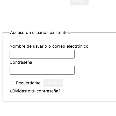
Buscar
Acceso de usuarios existentes
Nombre de usuario o correo electrónico
Contraseña
Recuérdame
¿Olvidaste tu contraseña?
Haz clic para restablecer
Saltar
ASL ACADEMY