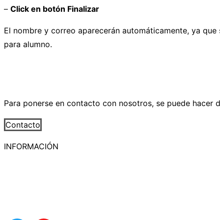
–
Click en botón Finalizar
El nombre y correo aparecerán automáticamente, ya que s
para alumno.
Para ponerse en contacto con nosotros, se puede hacer d
Contacto
Navegación
INFORMACIÓN
de
Política de Cookies
entradas
Aviso legal
Privacy policy
Contacto