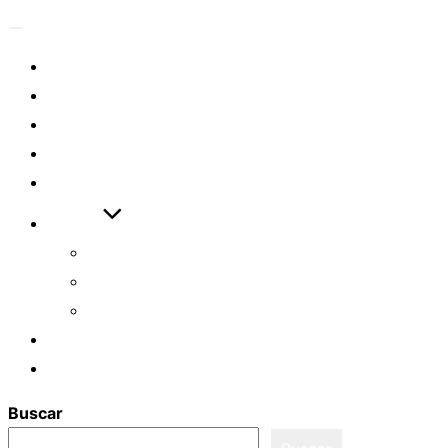
Alternar
Eventos
la
navegación
Artículos
Videos
Descargas
Enlaces
Ayudas
Cómo empezar
Asistente ASL
Examen ASL FULL
Login
Registro
Buscar