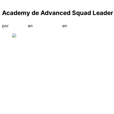
la
Academy de Advanced Squad Leader
barra
lateral
Publicado
por
opolanco
en
Uncategorized
en
noviembre 15, 2022
jun
y
el
la
navegación