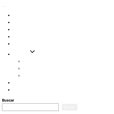
Alternar
la
EVENTOS
navegación
ARTÍCULOS
VIDEOS
DESCARGAS
ENLACES
AYUDAS
CÓMO EMPEZAR
ASISTENTE ASL
EXAMEN ASL FULL
LOGIN
REGISTRO
Buscar
Buscar