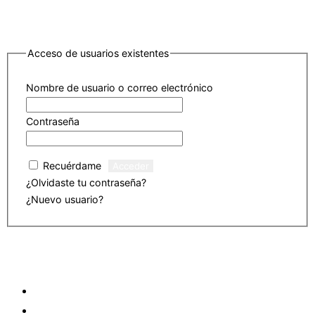
Acceso de usuarios existentes
Nombre de usuario o correo electrónico
Contraseña
Recuérdame
¿Olvidaste tu contraseña?
Haz clic para restablecer
¿Nuevo usuario?
Haz clic aquí para registrarte
Saltar al contenido
ASL ACADEMY
EVENTOS
ARTÍCULOS