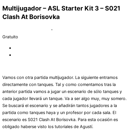
Multijugador – ASL Starter Kit 3 – S021
Clash At Borisovka
abril 9, 2022 @ 9:30 pm
-
11:30 pm
Gratuito
«
ASL 129 SLAMMING OF THE DOOR
ASL 11 Defiance on Hill – ASL126 Comando Schenge
»
Vamos con otra partida multijugador. La siguiente entramos
directamente con tanques. Tal y como comentamos tras la
anterior partida vamos a jugar un escenario de sólo tanques y
cada jugador llevará un tanque. Va a ser algo muy, muy somero.
Se buscará el escenario y se añadirán tantos jugadores a la
partida como tanques haya y un profesor por cada sala. El
escenario es S021 Clash At Borisovka. Para esta ocasión es
obligado haberse visto los tutoriales de Agustí.