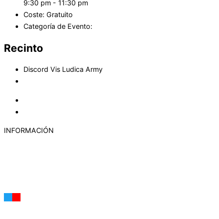
9:30 pm - 11:30 pm
Coste:
Gratuito
Categoría de Evento:
Multijugador
Recinto
Discord Vis Ludica Army
Ver el sitio web del Recinto
«
ASL 129 SLAMMING OF THE DOOR
ASL 11 Defiance on Hill – ASL126 Comando Schenge
»
INFORMACIÓN
Política de Cookies
Aviso legal
Privacy policy
Contacto