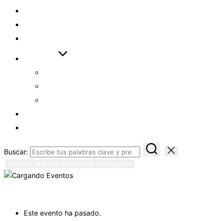
VIDEOS
DESCARGAS
ENLACES
AYUDAS
CÓMO EMPEZAR
ASISTENTE ASL
EXAMEN ASL FULL
LOGIN
REGISTRO
Buscar:
Alternar la barra lateral y la navegación
« Todos los Eventos
Este evento ha pasado.