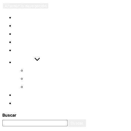
Alternar la navegación
EVENTOS
ARTÍCULOS
VIDEOS
DESCARGAS
ENLACES
AYUDAS
CÓMO EMPEZAR
ASISTENTE ASL
EXAMEN ASL FULL
LOGIN
REGISTRO
Buscar
Buscar