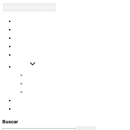
Alternar la navegación
Eventos
Artículos
Videos
Descargas
Enlaces
Ayudas
Cómo empezar
Asistente ASL
Examen ASL FULL
Login
Registro
Buscar