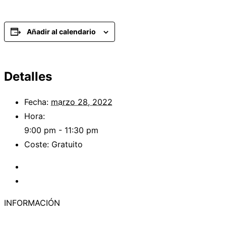
Añadir al calendario
Detalles
Fecha:
marzo 28, 2022
Hora:
9:00 pm - 11:30 pm
Coste:
Gratuito
«
Multijugador – S9 Ambitius Assault
Multijugador – ASL Starter Kit 3 – S021 Clash At Bo
INFORMACIÓN
Política de Cookies