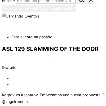
Buscar:
Alternar la barra lateral y la navegación
« Todos los Eventos
Este evento ha pasado.
ASL 129 SLAMMING OF THE DOOR
marzo 28, 2022 @ 9:00 pm
-
11:30 pm
Gratuito
«
Multijugador – S9 Ambitius Assault
Multijugador – ASL Starter Kit 3 – S021 Clash At Bo
Karpov vs Kasparov. Empezamos una nueva propuesta. Dos 
@angelrommel.