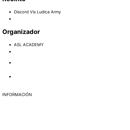
Discord Vis Ludica Army
Ver el sitio web del Recinto
Organizador
ASL ACADEMY
Ver el sitio web del Organizador
«
Academy de Advanced Squad Leader FULL – Segunda
sesión
Multijugador – ASL FULL – TAC2 Between the hammer and
the anvil
»
INFORMACIÓN
Política de Cookies
Aviso legal
Privacy policy
Contacto