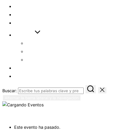
VIDEOS
DESCARGAS
ENLACES
AYUDAS
CÓMO EMPEZAR
ASISTENTE ASL
EXAMEN ASL FULL
LOGIN
REGISTRO
Buscar:
Alternar la barra lateral y la navegación
« Todos los Eventos
Este evento ha pasado.