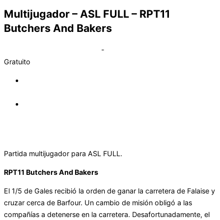
Multijugador – ASL FULL – RPT11
Butchers And Bakers
febrero 17, 2023 @ 10:00 pm
-
11:30 pm
Gratuito
«
Academy de Advanced Squad Leader FULL – Segunda
sesión
Multijugador – ASL FULL – TAC2 Between the hammer and
the anvil
»
Partida
multijugador para
ASL
FULL.
RPT11 Butchers And Bakers
El 1/5 de Gales recibió la orden de ganar la carretera de Falaise y
cruzar cerca de Barfour. Un cambio de misión obligó a las
compañías a detenerse en la carretera. Desafortunadamente, el