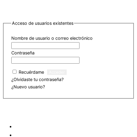
Acceso de usuarios existentes
Nombre de usuario o correo electrónico
Contraseña
Recuérdame
¿Olvidaste tu contraseña?
Haz clic para restablecer
¿Nuevo usuario?
Haz clic aquí para registrarte
Saltar al contenido
ASL ACADEMY
EVENTOS
ARTÍCULOS