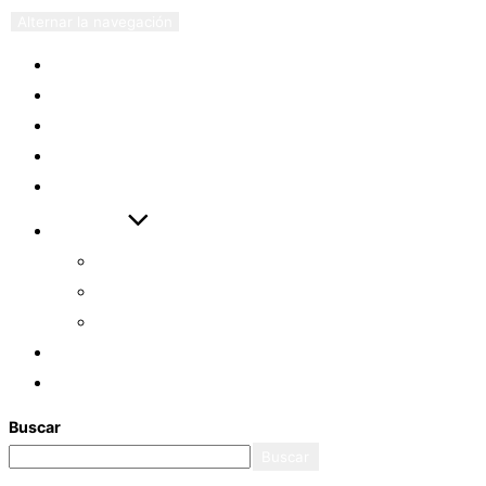
Alternar la navegación
EVENTOS
ARTÍCULOS
VIDEOS
DESCARGAS
ENLACES
AYUDAS
CÓMO EMPEZAR
ASISTENTE ASL
EXAMEN ASL FULL
LOGIN
REGISTRO
Buscar
Buscar