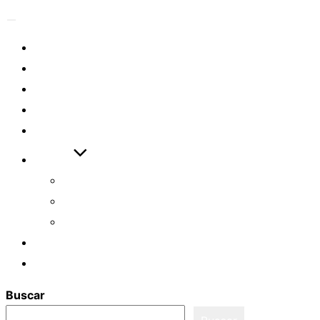
Alternar
Eventos
la
navegación
Artículos
Videos
Descargas
Enlaces
Ayudas
Cómo empezar
Asistente ASL
Examen ASL FULL
Login
Registro
Buscar