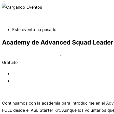
Alternar
la
« Todos los Eventos
barra
lateral
Este evento ha pasado.
y
la
Academy de Advanced Squad Leader 
navegación
febrero 10, 2023 @ 10:00 pm
-
11:30 pm
Gratuito
«
Academy de Advanced Squad Leader FULL
Multijugador – ASL SK – RPT11 Butchers And Bakers
Continuamos con la academia para introducirse en el Adv
FULL desde el ASL Starter Kit. Aunque los voluntarios que 